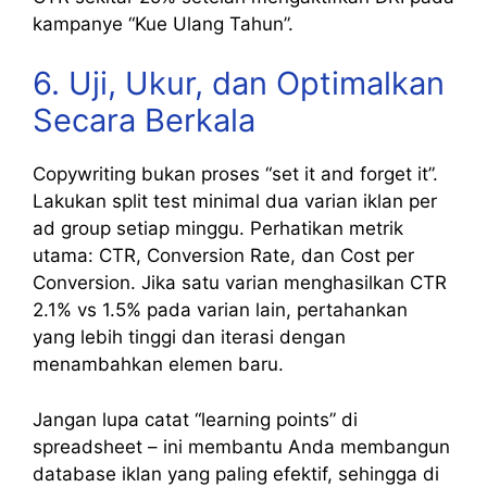
kampanye “Kue Ulang Tahun”.
6. Uji, Ukur, dan Optimalkan
Secara Berkala
Copywriting bukan proses “set it and forget it”.
Lakukan split test minimal dua varian iklan per
ad group setiap minggu. Perhatikan metrik
utama: CTR, Conversion Rate, dan Cost per
Conversion. Jika satu varian menghasilkan CTR
2.1% vs 1.5% pada varian lain, pertahankan
yang lebih tinggi dan iterasi dengan
menambahkan elemen baru.
Jangan lupa catat “learning points” di
spreadsheet – ini membantu Anda membangun
database iklan yang paling efektif, sehingga di