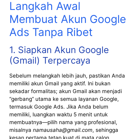
Langkah Awal
Membuat Akun Google
Ads Tanpa Ribet
1. Siapkan Akun Google
(Gmail) Terpercaya
Sebelum melangkah lebih jauh, pastikan Anda
memiliki akun Gmail yang aktif. Ini bukan
sekadar formalitas; akun Gmail akan menjadi
“gerbang” utama ke semua layanan Google,
termasuk Google Ads. Jika Anda belum
memiliki, luangkan waktu 5 menit untuk
membuatnya—pilih nama yang profesional,
misalnya
namausaha@gmail.com
, sehingga
kesan pertama tetap kuat di mata calon