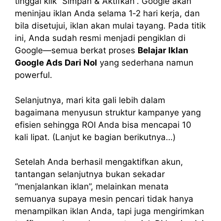
tinggal klik “Simpan & Aktifkan”. Google akan
meninjau iklan Anda selama 1‑2 hari kerja, dan
bila disetujui, iklan akan mulai tayang. Pada titik
ini, Anda sudah resmi menjadi pengiklan di
Google—semua berkat proses
Belajar Iklan
Google Ads Dari Nol
yang sederhana namun
powerful.
Selanjutnya, mari kita gali lebih dalam
bagaimana menyusun struktur kampanye yang
efisien sehingga ROI Anda bisa mencapai 10
kali lipat. (Lanjut ke bagian berikutnya…)
Setelah Anda berhasil mengaktifkan akun,
tantangan selanjutnya bukan sekadar
“menjalankan iklan”, melainkan menata
semuanya supaya mesin pencari tidak hanya
menampilkan iklan Anda, tapi juga mengirimkan