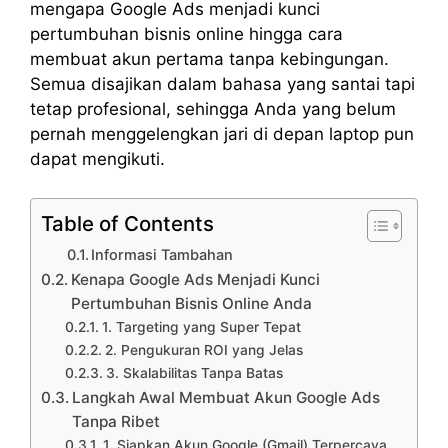
mengapa Google Ads menjadi kunci
pertumbuhan bisnis online hingga cara
membuat akun pertama tanpa kebingungan.
Semua disajikan dalam bahasa yang santai tapi
tetap profesional, sehingga Anda yang belum
pernah menggelengkan jari di depan laptop pun
dapat mengikuti.
Table of Contents
Informasi Tambahan
Kenapa Google Ads Menjadi Kunci
Pertumbuhan Bisnis Online Anda
1. Targeting yang Super Tepat
2. Pengukuran ROI yang Jelas
3. Skalabilitas Tanpa Batas
Langkah Awal Membuat Akun Google Ads
Tanpa Ribet
1. Siapkan Akun Google (Gmail) Terpercaya