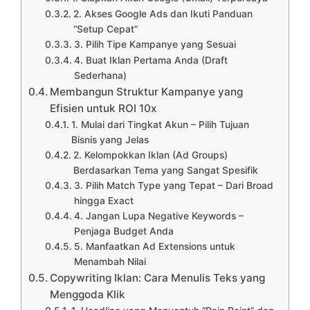
2. Akses Google Ads dan Ikuti Panduan
“Setup Cepat”
3. Pilih Tipe Kampanye yang Sesuai
4. Buat Iklan Pertama Anda (Draft
Sederhana)
Membangun Struktur Kampanye yang
Efisien untuk ROI 10x
1. Mulai dari Tingkat Akun – Pilih Tujuan
Bisnis yang Jelas
2. Kelompokkan Iklan (Ad Groups)
Berdasarkan Tema yang Sangat Spesifik
3. Pilih Match Type yang Tepat – Dari Broad
hingga Exact
4. Jangan Lupa Negative Keywords –
Penjaga Budget Anda
5. Manfaatkan Ad Extensions untuk
Menambah Nilai
Copywriting Iklan: Cara Menulis Teks yang
Menggoda Klik