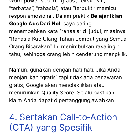
Word‑power seperti “gratis”, “eksklusif”,
“terbatas”, “rahasia”, atau “terbukti” memicu
respon emosional. Dalam praktik
Belajar Iklan
Google Ads Dari Nol
, saya sering
menambahkan kata “rahasia” di judul, misalnya
“Rahasia Kue Ulang Tahun Lembut yang Semua
Orang Bicarakan”. Ini menimbulkan rasa ingin
tahu, sehingga orang lebih cenderung mengklik.
Namun, gunakan dengan hati‑hati. Jika Anda
menjanjikan “gratis” tapi tidak ada penawaran
gratis, Google akan menolak iklan atau
menurunkan Quality Score. Selalu pastikan
klaim Anda dapat dipertanggungjawabkan.
4. Sertakan Call‑to‑Action
(CTA) yang Spesifik