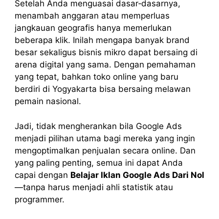
Setelah Anda menguasai dasar‑dasarnya,
menambah anggaran atau memperluas
jangkauan geografis hanya memerlukan
beberapa klik. Inilah mengapa banyak brand
besar sekaligus bisnis mikro dapat bersaing di
arena digital yang sama. Dengan pemahaman
yang tepat, bahkan toko online yang baru
berdiri di Yogyakarta bisa bersaing melawan
pemain nasional.
Jadi, tidak mengherankan bila Google Ads
menjadi pilihan utama bagi mereka yang ingin
mengoptimalkan penjualan secara online. Dan
yang paling penting, semua ini dapat Anda
capai dengan
Belajar Iklan Google Ads Dari Nol
—tanpa harus menjadi ahli statistik atau
programmer.