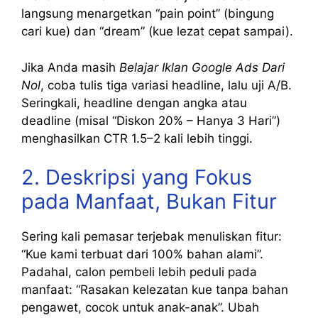
langsung menargetkan “pain point” (bingung
cari kue) dan “dream” (kue lezat cepat sampai).
Jika Anda masih
Belajar Iklan Google Ads Dari
Nol
, coba tulis tiga variasi headline, lalu uji A/B.
Seringkali, headline dengan angka atau
deadline (misal “Diskon 20% – Hanya 3 Hari”)
menghasilkan CTR 1.5–2 kali lebih tinggi.
2. Deskripsi yang Fokus
pada Manfaat, Bukan Fitur
Sering kali pemasar terjebak menuliskan fitur:
“Kue kami terbuat dari 100% bahan alami”.
Padahal, calon pembeli lebih peduli pada
manfaat: “Rasakan kelezatan kue tanpa bahan
pengawet, cocok untuk anak-anak”. Ubah