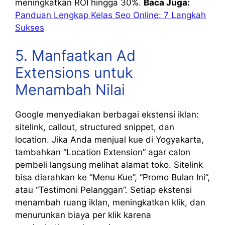
meningkatkan ROI hingga 30%.
Baca Juga:
Panduan Lengkap Kelas Seo Online: 7 Langkah
Sukses
5. Manfaatkan Ad
Extensions untuk
Menambah Nilai
Google menyediakan berbagai ekstensi iklan:
sitelink, callout, structured snippet, dan
location. Jika Anda menjual kue di Yogyakarta,
tambahkan “Location Extension” agar calon
pembeli langsung melihat alamat toko. Sitelink
bisa diarahkan ke “Menu Kue”, “Promo Bulan Ini”,
atau “Testimoni Pelanggan”. Setiap ekstensi
menambah ruang iklan, meningkatkan klik, dan
menurunkan biaya per klik karena