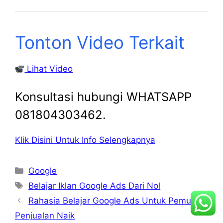
Tonton Video Terkait
Lihat Video
Konsultasi hubungi WHATSAPP
081804303462.
Klik Disini Untuk Info Selengkapnya
Kategori
Google
Tag
Belajar Iklan Google Ads Dari Nol
Rahasia Belajar Google Ads Untuk Pemula,
Penjualan Naik