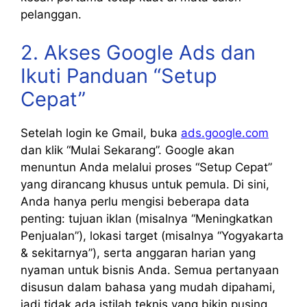
pelanggan.
2. Akses Google Ads dan
Ikuti Panduan “Setup
Cepat”
Setelah login ke Gmail, buka
ads.google.com
dan klik “Mulai Sekarang”. Google akan
menuntun Anda melalui proses “Setup Cepat”
yang dirancang khusus untuk pemula. Di sini,
Anda hanya perlu mengisi beberapa data
penting: tujuan iklan (misalnya “Meningkatkan
Penjualan”), lokasi target (misalnya “Yogyakarta
& sekitarnya”), serta anggaran harian yang
nyaman untuk bisnis Anda. Semua pertanyaan
disusun dalam bahasa yang mudah dipahami,
jadi tidak ada istilah teknis yang bikin pusing.