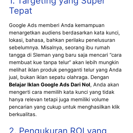
1. Targeting yang Super
Tepat
Google Ads memberi Anda kemampuan
menargetkan audiens berdasarkan kata kunci,
lokasi, bahasa, bahkan perilaku penelusuran
sebelumnya. Misalnya, seorang ibu rumah
tangga di Sleman yang baru saja mencari “cara
membuat kue tanpa telur” akan lebih mungkin
melihat iklan produk pengganti telur yang Anda
jual, bukan iklan sepatu olahraga. Dengan
Belajar Iklan Google Ads Dari Nol
, Anda akan
mengerti cara memilih kata kunci yang tidak
hanya relevan tetapi juga memiliki volume
pencarian yang cukup untuk menghasilkan klik
berkualitas.
2. Pengukuran ROI yang