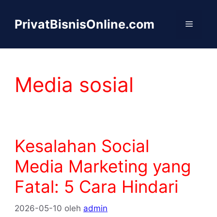
Langsung
ke
PrivatBisnisOnline.com
Menu
isi
Media sosial
Kesalahan Social
Media Marketing yang
Fatal: 5 Cara Hindari
2026-05-10
oleh
admin