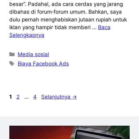
besar”. Padahal, ada cara cerdas yang jarang
dibahas di forum‑forum umum. Bahkan, saya
dulu pernah menghabiskan jutaan rupiah untuk
iklan yang hampir tidak memberi …
Baca
Selengkapnya
Kategori
Media sosial
Tag
Biaya Facebook Ads
Halaman
Halaman
Halaman
1
2
…
4
Selanjutnya
→