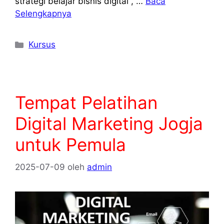
strategi belajar bisnis digital , …
Baca
Selengkapnya
Kategori
Kursus
Tempat Pelatihan
Digital Marketing Jogja
untuk Pemula
2025-07-09
oleh
admin