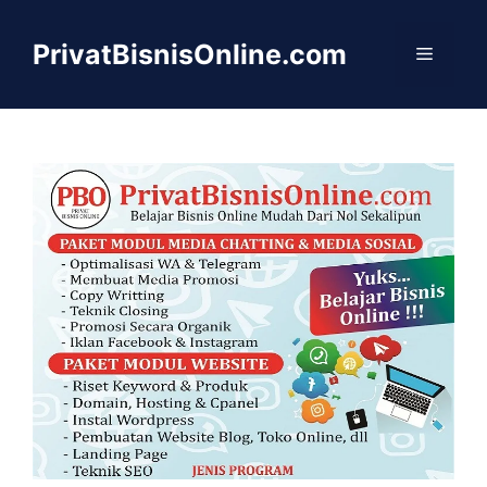
Langsung
ke
PrivatBisnisOnline.com
Menu
isi