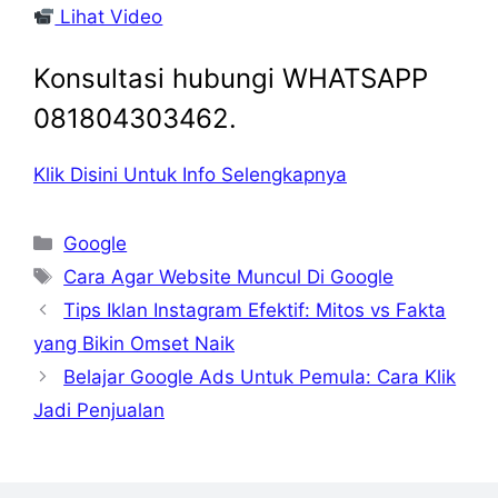
Lihat Video
Konsultasi hubungi WHATSAPP
081804303462.
Klik Disini Untuk Info Selengkapnya
Kategori
Google
Tag
Cara Agar Website Muncul Di Google
Tips Iklan Instagram Efektif: Mitos vs Fakta
yang Bikin Omset Naik
Belajar Google Ads Untuk Pemula: Cara Klik
Jadi Penjualan