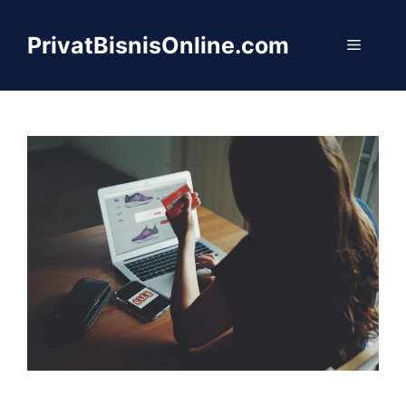
Langsung
ke
PrivatBisnisOnline.com
Menu
isi