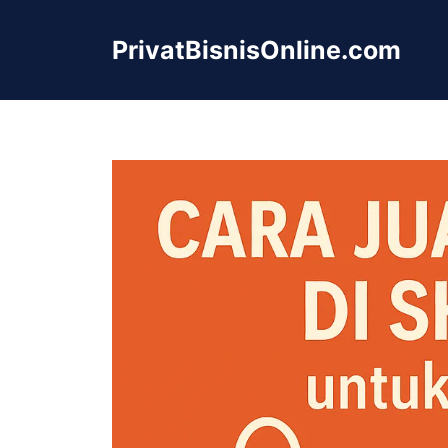
Langsung
ke
PrivatBisnisOnline.com
isi