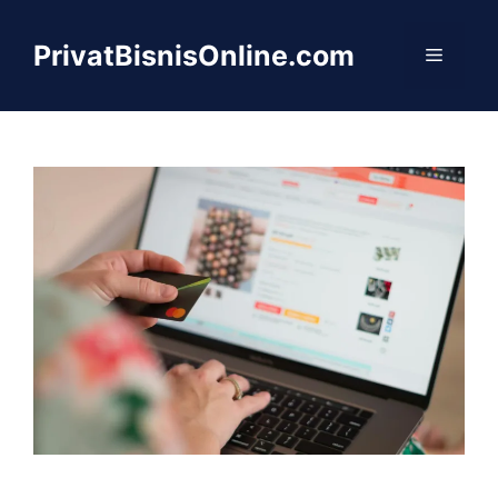
Langsung
ke
PrivatBisnisOnline.com
Menu
isi