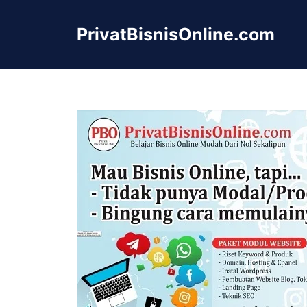
Langsung
ke
PrivatBisnisOnline.com
isi