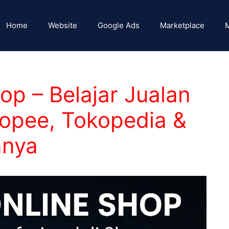
Home
Website
Google Ads
Marketplace
M
op – Belajar Jualan
hopee, Tokopedia &
nnya