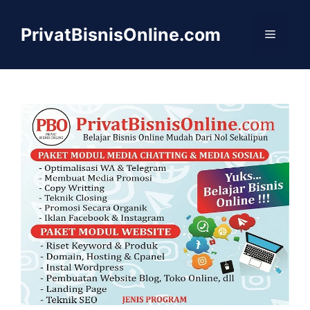
Langsung
ke
PrivatBisnisOnline.com
Menu
isi