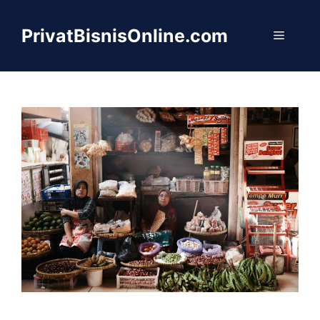
Langsung
ke
PrivatBisnisOnline.com
Menu
isi