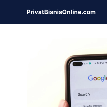
Langsung
ke
PrivatBisnisOnline.com
isi