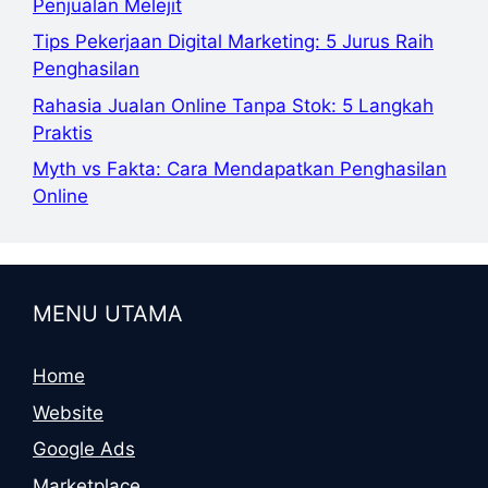
Penjualan Melejit
Tips Pekerjaan Digital Marketing: 5 Jurus Raih
Penghasilan
Rahasia Jualan Online Tanpa Stok: 5 Langkah
Praktis
Myth vs Fakta: Cara Mendapatkan Penghasilan
Online
MENU UTAMA
Home
Website
Google Ads
Marketplace