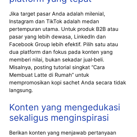
Jika target pasar Anda adalah milenial,
Instagram dan TikTok adalah medan
pertempuran utama. Untuk produk B2B atau
pasar yang lebih dewasa, LinkedIn dan
Facebook Group lebih efektif. Pilih satu atau
dua platform dan fokus pada konten yang
memberi nilai, bukan sekadar jual‑beli.
Misalnya, posting tutorial singkat “Cara
Membuat Latte di Rumah” untuk
mempromosikan kopi sachet Anda secara tidak
langsung.
Konten yang mengedukasi
sekaligus menginspirasi
Berikan konten yang menjawab pertanyaan