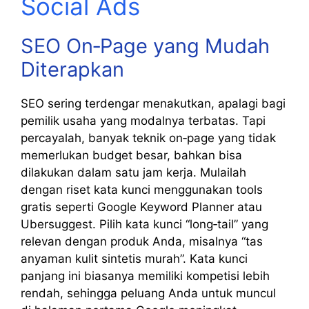
Social Ads
SEO On‑Page yang Mudah
Diterapkan
SEO sering terdengar menakutkan, apalagi bagi
pemilik usaha yang modalnya terbatas. Tapi
percayalah, banyak teknik on‑page yang tidak
memerlukan budget besar, bahkan bisa
dilakukan dalam satu jam kerja. Mulailah
dengan riset kata kunci menggunakan tools
gratis seperti Google Keyword Planner atau
Ubersuggest. Pilih kata kunci “long‑tail” yang
relevan dengan produk Anda, misalnya “tas
anyaman kulit sintetis murah”. Kata kunci
panjang ini biasanya memiliki kompetisi lebih
rendah, sehingga peluang Anda untuk muncul