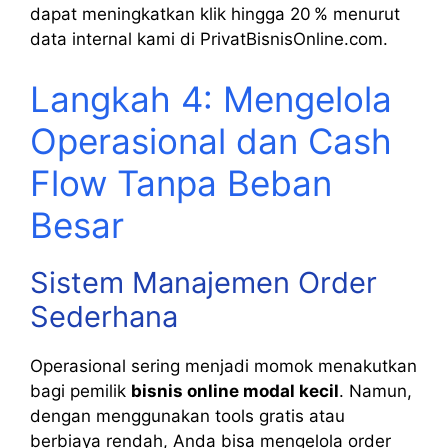
dapat meningkatkan klik hingga 20 % menurut
data internal kami di PrivatBisnisOnline.com.
Langkah 4: Mengelola
Operasional dan Cash
Flow Tanpa Beban
Besar
Sistem Manajemen Order
Sederhana
Operasional sering menjadi momok menakutkan
bagi pemilik
bisnis online modal kecil
. Namun,
dengan menggunakan tools gratis atau
berbiaya rendah, Anda bisa mengelola order