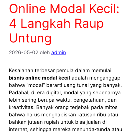
Online Modal Kecil:
4 Langkah Raup
Untung
2026-05-02
oleh
admin
Kesalahan terbesar pemula dalam memulai
bisnis online modal kecil
adalah menganggap
bahwa “modal” berarti uang tunai yang banyak.
Padahal, di era digital, modal yang sebenarnya
lebih sering berupa waktu, pengetahuan, dan
kreativitas. Banyak orang terjebak pada mitos
bahwa harus menghabiskan ratusan ribu atau
bahkan jutaan rupiah untuk bisa jualan di
internet, sehingga mereka menunda‑tunda atau