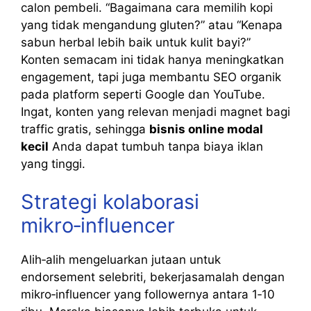
calon pembeli. “Bagaimana cara memilih kopi
yang tidak mengandung gluten?” atau “Kenapa
sabun herbal lebih baik untuk kulit bayi?”
Konten semacam ini tidak hanya meningkatkan
engagement, tapi juga membantu SEO organik
pada platform seperti Google dan YouTube.
Ingat, konten yang relevan menjadi magnet bagi
traffic gratis, sehingga
bisnis online modal
kecil
Anda dapat tumbuh tanpa biaya iklan
yang tinggi.
Strategi kolaborasi
mikro‑influencer
Alih‑alih mengeluarkan jutaan untuk
endorsement selebriti, bekerjasamalah dengan
mikro‑influencer yang followernya antara 1‑10