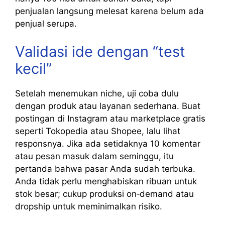
penjualan langsung melesat karena belum ada
penjual serupa.
Validasi ide dengan “test
kecil”
Setelah menemukan niche, uji coba dulu
dengan produk atau layanan sederhana. Buat
postingan di Instagram atau marketplace gratis
seperti Tokopedia atau Shopee, lalu lihat
responsnya. Jika ada setidaknya 10 komentar
atau pesan masuk dalam seminggu, itu
pertanda bahwa pasar Anda sudah terbuka.
Anda tidak perlu menghabiskan ribuan untuk
stok besar; cukup produksi on‑demand atau
dropship untuk meminimalkan risiko.