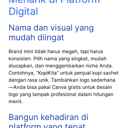
Digital
Nama dan visual yang
mudah diingat
Brand mini tidak harus megah, tapi harus
konsisten. Pilih nama yang singkat, mudah
diucapkan, dan menggambarkan niche Anda.
Contohnya, “KopiKita” untuk penjual kopi sachet
dengan rasa unik. Tambahkan logo sederhana
—Anda bisa pakai Canva gratis untuk desain
logo yang tampak profesional dalam hitungan
menit.
Bangun kehadiran di
platform yang tepat