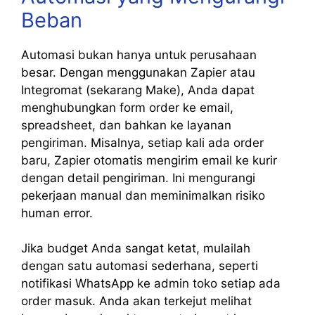
Beban
Automasi bukan hanya untuk perusahaan
besar. Dengan menggunakan Zapier atau
Integromat (sekarang Make), Anda dapat
menghubungkan form order ke email,
spreadsheet, dan bahkan ke layanan
pengiriman. Misalnya, setiap kali ada order
baru, Zapier otomatis mengirim email ke kurir
dengan detail pengiriman. Ini mengurangi
pekerjaan manual dan meminimalkan risiko
human error.
Jika budget Anda sangat ketat, mulailah
dengan satu automasi sederhana, seperti
notifikasi WhatsApp ke admin toko setiap ada
order masuk. Anda akan terkejut melihat