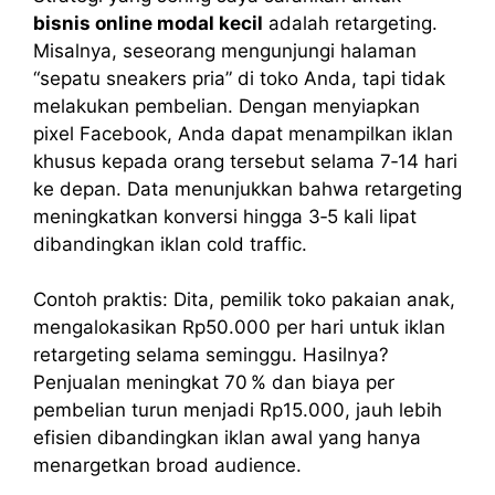
bisnis online modal kecil
adalah retargeting.
Misalnya, seseorang mengunjungi halaman
“sepatu sneakers pria” di toko Anda, tapi tidak
melakukan pembelian. Dengan menyiapkan
pixel Facebook, Anda dapat menampilkan iklan
khusus kepada orang tersebut selama 7‑14 hari
ke depan. Data menunjukkan bahwa retargeting
meningkatkan konversi hingga 3‑5 kali lipat
dibandingkan iklan cold traffic.
Contoh praktis: Dita, pemilik toko pakaian anak,
mengalokasikan Rp50.000 per hari untuk iklan
retargeting selama seminggu. Hasilnya?
Penjualan meningkat 70 % dan biaya per
pembelian turun menjadi Rp15.000, jauh lebih
efisien dibandingkan iklan awal yang hanya
menargetkan broad audience.