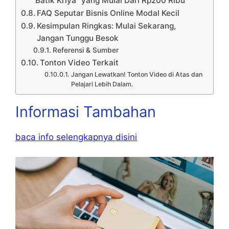
Batik Kriya” yang Mulai Dari Rp200 Ribu
FAQ Seputar Bisnis Online Modal Kecil
Kesimpulan Ringkas: Mulai Sekarang,
Jangan Tunggu Besok
Referensi & Sumber
Tonton Video Terkait
Jangan Lewatkan! Tonton Video di Atas dan
Pelajari Lebih Dalam.
Informasi Tambahan
baca info selengkapnya disini