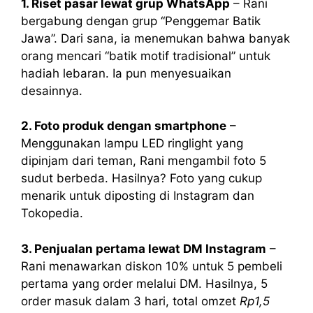
1. Riset pasar lewat grup WhatsApp
– Rani
bergabung dengan grup “Penggemar Batik
Jawa”. Dari sana, ia menemukan bahwa banyak
orang mencari “batik motif tradisional” untuk
hadiah lebaran. Ia pun menyesuaikan
desainnya.
2. Foto produk dengan smartphone
–
Menggunakan lampu LED ringlight yang
dipinjam dari teman, Rani mengambil foto 5
sudut berbeda. Hasilnya? Foto yang cukup
menarik untuk diposting di Instagram dan
Tokopedia.
3. Penjualan pertama lewat DM Instagram
–
Rani menawarkan diskon 10% untuk 5 pembeli
pertama yang order melalui DM. Hasilnya, 5
order masuk dalam 3 hari, total omzet
Rp1,5