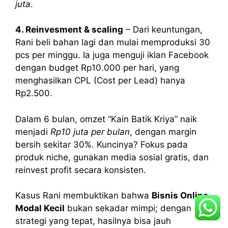
juta
.
4. Reinvesment & scaling
– Dari keuntungan,
Rani beli bahan lagi dan mulai memproduksi 30
pcs per minggu. Ia juga menguji iklan Facebook
dengan budget Rp10.000 per hari, yang
menghasilkan CPL (Cost per Lead) hanya
Rp2.500.
Dalam 6 bulan, omzet “Kain Batik Kriya” naik
menjadi
Rp10 juta per bulan
, dengan margin
bersih sekitar 30%. Kuncinya? Fokus pada
produk niche, gunakan media sosial gratis, dan
reinvest profit secara konsisten.
Kasus Rani membuktikan bahwa
Bisnis Online
Modal Kecil
bukan sekadar mimpi; dengan
strategi yang tepat, hasilnya bisa jauh