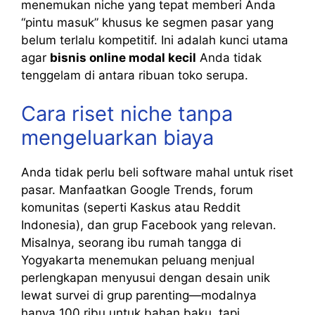
menemukan niche yang tepat memberi Anda
“pintu masuk” khusus ke segmen pasar yang
belum terlalu kompetitif. Ini adalah kunci utama
agar
bisnis online modal kecil
Anda tidak
tenggelam di antara ribuan toko serupa.
Cara riset niche tanpa
mengeluarkan biaya
Anda tidak perlu beli software mahal untuk riset
pasar. Manfaatkan Google Trends, forum
komunitas (seperti Kaskus atau Reddit
Indonesia), dan grup Facebook yang relevan.
Misalnya, seorang ibu rumah tangga di
Yogyakarta menemukan peluang menjual
perlengkapan menyusui dengan desain unik
lewat survei di grup parenting—modalnya
hanya 100 ribu untuk bahan baku, tapi