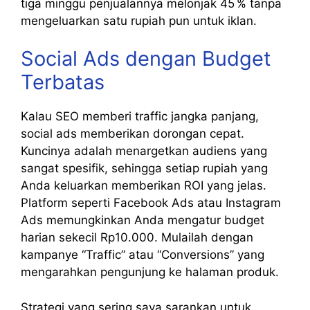
tiga minggu penjualannya melonjak 45 % tanpa
mengeluarkan satu rupiah pun untuk iklan.
Social Ads dengan Budget
Terbatas
Kalau SEO memberi traffic jangka panjang,
social ads memberikan dorongan cepat.
Kuncinya adalah menargetkan audiens yang
sangat spesifik, sehingga setiap rupiah yang
Anda keluarkan memberikan ROI yang jelas.
Platform seperti Facebook Ads atau Instagram
Ads memungkinkan Anda mengatur budget
harian sekecil Rp10.000. Mulailah dengan
kampanye “Traffic” atau “Conversions” yang
mengarahkan pengunjung ke halaman produk.
Strategi yang sering saya sarankan untuk