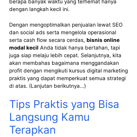
berapa banyak waktu yang terhemat hanya
dengan langkah kecil ini.
Dengan mengoptimalkan penjualan lewat SEO
dan social ads serta mengelola operasional
serta cash flow secara cerdas,
bisnis online
modal kecil
Anda tidak hanya bertahan, tapi
juga siap melaju lebih cepat. Selanjutnya, kita
akan membahas bagaimana menggandakan
profit dengan mengikuti kursus digital marketing
praktis yang dapat memperkuat semua strategi
di atas. (Lanjutan berikutnya…)
Tips Praktis yang Bisa
Langsung Kamu
Terapkan