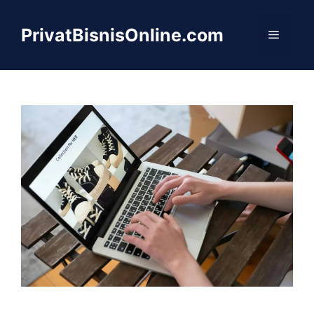
Langsung
ke
PrivatBisnisOnline.com
Menu
isi