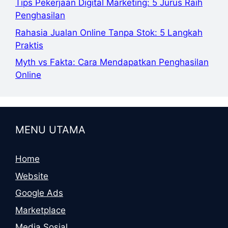
Tips Pekerjaan Digital Marketing: 5 Jurus Raih
Penghasilan
Rahasia Jualan Online Tanpa Stok: 5 Langkah
Praktis
Myth vs Fakta: Cara Mendapatkan Penghasilan
Online
MENU UTAMA
Home
Website
Google Ads
Marketplace
Media Sosial