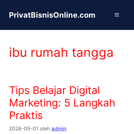
Langsung
ke
PrivatBisnisOnline.com
Menu
isi
ibu rumah tangga
Tips Belajar Digital
Marketing: 5 Langkah
Praktis
2026-05-01
oleh
admin