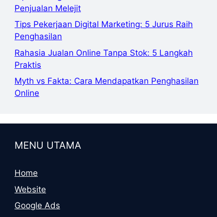
Penjualan Melejit
Tips Pekerjaan Digital Marketing: 5 Jurus Raih
Penghasilan
Rahasia Jualan Online Tanpa Stok: 5 Langkah
Praktis
Myth vs Fakta: Cara Mendapatkan Penghasilan
Online
MENU UTAMA
Home
Website
Google Ads