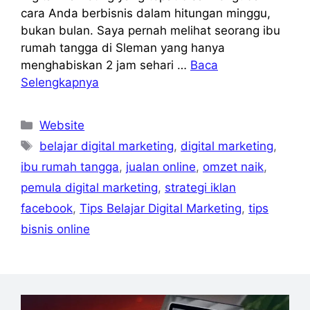
cara Anda berbisnis dalam hitungan minggu,
bukan bulan. Saya pernah melihat seorang ibu
rumah tangga di Sleman yang hanya
menghabiskan 2 jam sehari …
Baca
Selengkapnya
Kategori
Website
Tag
belajar digital marketing
,
digital marketing
,
ibu rumah tangga
,
jualan online
,
omzet naik
,
pemula digital marketing
,
strategi iklan
facebook
,
Tips Belajar Digital Marketing
,
tips
bisnis online