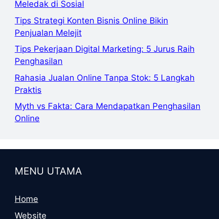
Meledak di Sosial
Tips Strategi Konten Bisnis Online Bikin
Penjualan Melejit
Tips Pekerjaan Digital Marketing: 5 Jurus Raih
Penghasilan
Rahasia Jualan Online Tanpa Stok: 5 Langkah
Praktis
Myth vs Fakta: Cara Mendapatkan Penghasilan
Online
MENU UTAMA
Home
Website